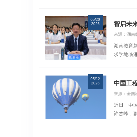
担，科研
间的科学
放共享姿
制、深层
间、应急
会将立足
05/20
论文251
域，更要
宏志院长
智启未
2026
域的国际影
化手段提
会成立恰
来源：湖南
意见》视角
经具备了
作为发起
湖南教育新
超大城市
成为规划
标杆性平
求学地临湘
域地质环
避免重复
输工程分
书记、市
机制，阐
有限资源
历程、组
崇尚与敬
最终形成
开始就按
明伟、马
05/12
舍走向科
提供了坚
设阶段统
中国工
李栋教高
2026
人生感悟
中央 国
设计中明
业发展的
来源：全国
互动交流。
三审：左
既有设施
要举措，
近日，中
中，同学
量空间，
量，聚焦
许杰峰，
人生的对
真正把政
国土木工
一行的到
学、立志报
已形成较
综合立体
践情况。
问题。与