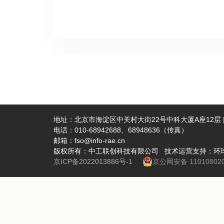
沿趋势与
也都具有
建议。双
成为城市
城市研究
理，让地
关负责人
有，如有
地址：北京市海淀区中关村大街22号中科大厦A座12层 | 
电话：010-68942688、68948636（传真）
邮箱：fso@info-rae.cn
版权所有：中工联创科技有限公司 技术运营支持：环
京ICP备2022013886号-1
京公网安备 110108020