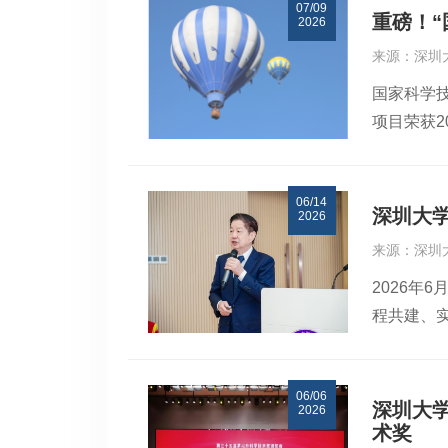
07/09
能监测领
重磅！“
2026
感、无人
来源：深圳
屏障，其
国家科学
队成员详
项目荣获2
处理、多
奖。由陈
息技术重
队领衔的
案。双方
06/14
力学能量
理模型、
深圳大
2026
因是深部
配、边缘
来源：深圳
难题，既
证及市场
2026年
谢和平院
战略需求
程共建、
损伤破坏
标杆示范
启明，中
破，创立
持“小步
湘生，深
全高效开
施与矿山安
06/06
大湾区深
理论的能
深圳大
2026
之星”开
城市化进
术奖