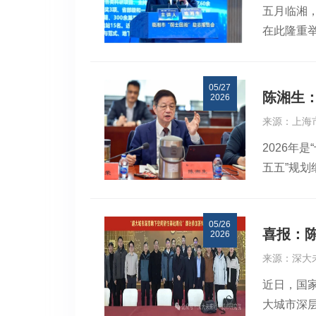
担任工料
项目总数
五月临湘，
大学、西
添了更多信
奖励在基
在此隆重
苏州市轨
清单，中
国家科学技
高度与人
研究总院
应届生的
项；国家技
从传统材
事长，总
对象。签约
9人中华
05/27
支撑的第四
长兼理事
陈湘生
2026
迈进。中国
院士毛军发
2026
事长代表
来源：上海
届“海之子
发为第一
信念教育。
业，综合
提供行业
术合作奖
2026年
的“最大增
瓶颈的关
实践、科
目，获得2
五五”规
国、低空
后续将继续
林海音审校 
位和现实
行业话语
圆桌会在
锋副局长
05/26
推进地下
展。深圳
喜报：
2026
来地下城
展标杆城
来源：深大
的，简单
接、运行
近日，国
以支撑现
业发展分
大城市深
持地上地
以及在综