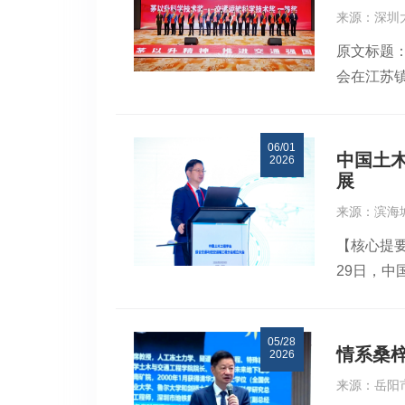
也是深大
建立了以
来源：深圳
践。深大
造控制理
原文标题：
源入校园、
现了地铁
会在江苏
素质工程
解决了改
铁集团有
与政策支
州、长沙
限公司、
特区政府
作区土地
06/01
用》，荣获
中国土
三个方向
发展、建
2026
区地铁暗挖
展
领域。他
居世界第
管建造技
同见证下
法测量效
来源：滨海
完整技术
题发言，
障，亦是
【核心提
色化建造
要面向国
难、缺陷
29日，
空间开发
管理、全
高精度三
迈入专业
案，有力推
程识图实
能巡检的
工程学会
栋 杨磊三审
期望通过
展和巡检
05/28
军，中国
情系桑
2026
才，助力粤
科技奖励
市发改委
来源：岳阳
职欢迎函
民共和国
学院副院