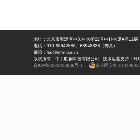
地址：北京市海淀区中关村大街22号中科大厦A座12层 | 
电话：010-68942688、68948636（传真）
邮箱：fso@info-rae.cn
版权所有：中工联创科技有限公司 技术运营支持：环
京ICP备2022013886号-1
京公网安备 110108020