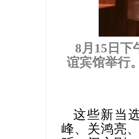
8月15日
谊宾馆举行
这些新当
峰、关鸿亮