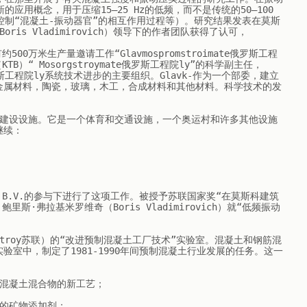
应用概念，用于压缩15–25 Hz的低频，而不是传统的50–100 
控制“混凝土-振动器官”的相互作用过程等）。研究结果发表在莫斯
s Vladimirovich）领导下的作者团队获得了认可，

00万米生产量邀请工作“Glavmospromstroimate俄罗斯工程
TB）“ Mosorgstroymate俄罗斯工程院ly”的科学副主任，
mate俄罗斯工程院ly系统技术进步的主要组织。Glavk-作为一个部委，建立
金属材料，陶瓷，玻璃，木工，合成材料和其他材料。科学技术的发
运会建设设施。它是一个体育和交通设施，一个奥运村和许多其他设施
续：

在Gusev B.V.的参与下进行了这项工作。被授予苏联国家奖“在莫斯科建筑
·弗拉基米罗维奇（Boris Vladimirovich）就“低频振动
sstroy苏联）的“改进预制混凝土工厂技术”实验室。混凝土和钢筋混
室中，制定了1981-1990年间预制混凝土行业发展的任务。这一
混凝土混合物的新工艺；

的矿物添加剂；
