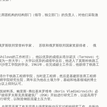
俄罗斯联邦荣誉科学家，  苏联和俄罗斯联邦国家奖获得者，  俄
赞地区（Shilovo的工作村庄）。他以优异的成绩从塔尔诺沃（Tarnovo）七
现为一所大学）。大学以优异的成绩毕业后，他进入了莫斯科铁路工
沙理工学院的学业。1961年，在完成硕士工作后，他获得了铁路工
生涯始于塔什干铁路工程师学院，当时是工程师，然后是基建部首席工程师
铁路工程师学院研究生院，两年后为他在土壤力学，基础和地基领域的博士
议上得到认可。

材料系。鲍里斯·弗拉基米罗维奇（Boris Vladimirovich）必
彼得罗夫斯克房屋建筑厂（DSK）开始进行研究工作，以提高用于
进行研究，以制造钢筋混凝土压力管。

，在那里开展了有关混凝土强度和振动压实过程的研究工作。在振动