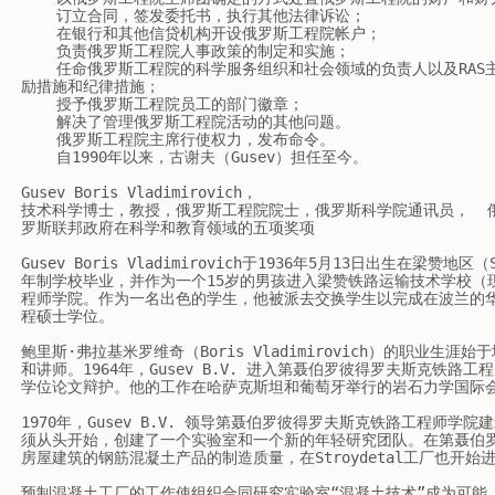
    订立合同，签发委托书，执行其他法律诉讼；

    在银行和其他信贷机构开设俄罗斯工程院帐户；

    负责俄罗斯工程院人事政策的制定和实施；

    任命俄罗斯工程院的科学服务组织和社会领域的负责人以及RAS主席团机构的结构部门（领导，独立部门）的负责人，对他们采取激
励措施和纪律措施；

    授予俄罗斯工程院员工的部门徽章；

    解决了管理俄罗斯工程院活动的其他问题。

    俄罗斯工程院主席行使权力，发布命令。

    自1990年以来，古谢夫（Gusev）担任至今。

Gusev Boris Vladimirovich，

技术科学博士，教授，俄罗斯工程院院士，俄罗斯科学院通讯员，  
罗斯联邦政府在科学和教育领域的五项奖项

Gusev Boris Vladimirovich于1936年5月13日出生在梁
年制学校毕业，并作为一个15岁的男孩进入梁赞铁路运输技术学校（
程师学院。作为一名出色的学生，他被派去交换学生以完成在波兰的华
程硕士学位。

鲍里斯·弗拉基米罗维奇（Boris Vladimirovich）的职业
和讲师。1964年，Gusev B.V. 进入第聂伯罗彼得罗夫斯克
学位论文辩护。他的工作在哈萨克斯坦和葡萄牙举行的岩石力学国际会
1970年，Gusev B.V. 领导第聂伯罗彼得罗夫斯克铁路工程师学院建筑
须从头开始，创建了一个实验室和一个新的年轻研究团队。在第聂伯罗
房屋建筑的钢筋混凝土产品的制造质量，在Stroydetal工厂也开始
预制混凝土工厂的工作使组织合同研究实验室“混凝土技术”成为可能