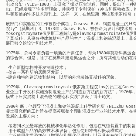
电动台架（VEDS-100B）上研究了振动压实过程。同时，提出了一种新的
Hz。已经发现了许多新现象，并获得了专利保护（冲击和振动效应，
科和基辅的许多技术期刊上。这样一来，在鲍里斯·弗拉基米罗维奇（Bori
该部门和实验室的工作被授予奖项，Guseva B.V. 钢筋混凝土的只有约5
院ly”（莫斯科）3。1973年，Gusev B.V. 被任命为设计和技术局（K
Mosorgstroymate俄罗斯工程院ly是Glavmospromstroi
了莫斯科，从事各种建筑材料产品的生产：混凝土和钢筋混凝土，非
展已移交给设计和技术局。

1975年，总司令肩负着一项新的严肃任务，即为1980年莫斯科奥
的综合体。但是，除了在莫斯科建造奥运会之外，所有其他活动仍在继
-生产新型结构并开发制造技术；

-创造一系列新的居民区发展；

-建造独特的建筑物和结构，以新的外墙装饰莫斯科的形象。

1979年，Glavmospromstroymate俄罗斯工程院lov的员工
业企业中开发和实施预制混凝土产品制造新方法的新方法”，1976年，鲍里斯
模式下压实混凝土混合物的理论和实践”发表了博士论文。

1980年底，他领导了混凝土和钢筋混凝土科学研究所（NIIZhB Go
凝土研究所的工作旨在提高苏联整个预制混凝土行业的技术水平。在实验
发展的主要方向：

-考虑到水泥悬浮液的机械和化学活化作用，包括在气蚀装置中的制备
-用于成型产品的高效技术和设备，包括使用冲击和振动模式时；

-广泛使用化学添加剂（增塑剂和硬化促进剂）以及具有有效活化过程