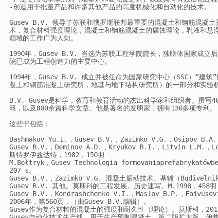
-创造用于批量产品和许多其他产品的高度机械化和自动化的技术。

Gusev B.V. 领导了苏联和俄罗斯联邦最重要的混凝土和钢筋混
术，复合材料强度理论，混凝土和钢筋混凝土的腐蚀理论，乳液和悬
领域的工作广为人知。

1990年，Gusev B.V. 当选为苏联工程学院院长，独联体国家
院已成为工程创造力的主要中心。

1994年，Gusev B.V. 成立并被任命为国家研究中心（SSC）
凝土和钢筋混凝土研究所，地基与地下结构研究所）的一部分和实验机械
B.V. Gusev是科学，教育和教育活动的杰出科学家和组织者。撰
籍，以及800余篇科学文章。他是著名的发明家，拥有130多项专利。

这些书包括：

Bashmakov Yu.I.，Gusev B.V.，Zazimko V.G.，Osipo
Gusev B.V.，Deminov A.D.，Kryukov B.I.，Litvin
斯特罗伊兹达特，1982，150羽

M.Bołtryk，Gusev Technologia formovaniaprefabrykat
207 s。

Gusev B.V.，Zazimko V.G. 混凝土振动技术。基辅（Budiveln
Gusev B.V. 其他。莫斯科的工程发展。历史速写。M.1998，458羽 
Gusev B.V.，Kondrashchenko V.I.，Maslov B.P.，
2006年，第560页，（由Gusev B.V.编辑）。

Gusev作为复合材料的混凝土的强度和耐久性（理论）。莫斯科，2014
Gusev自动化技术生产线，用于生产预制混凝土。第二版扩大版。伊热夫斯