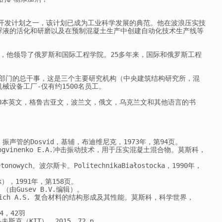
凝土开发计划之一，该计划已成为工业科学发展的典范。他在波浪压实技
浮液的活化和研磨以及在预制混凝土生产中创建自动化技术生产线等
成立后，他领导了俄罗斯和国际工程学院。25多年来，国际和俄罗斯工程
“建筑”部门的总干事，这是三个主要研究机构（中央建筑结构研究所，混
设备工厂-仅有约1500名员工。

写40本英文，格鲁吉亚文，波兰文，俄文，乌克兰文和其他语言的书
v B.A. 振声管的Dosvid，基辅，布迪维尼克，1973年，第94页。

 L.M.，Logvinenko E.A.冲击振动技术，用于压实混凝土混合物。莫斯科，
ówbetonowych。波尔斯卡。РolitechnikaBiałostocka，1990年，
ik），1991年，第158页。

（由Gusev B.V.编辑）。

Faivusovich A.S. 复合材料的结构形成及其性能。莫斯科，科学世界，
，42羽

克（KIT），2015，72 p。
