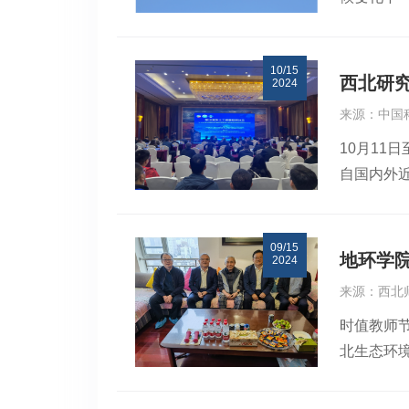
系，打造
咖云集，
如此。以
数据资源
与研讨，
发展过程
地理科学
10/15
代，一大
半个世纪
测技术研
西北研
2024
1993
才培养、
恢复与水
来源：中国
台，具有
学科发展
大学环境
10月11
土工程技
量”。（
午的学术
自国内外
中俄两国
康星球初
环境资源
已成为不
绪等也进行
学院院士
利亚等地
争、合作
09/15
学院梅尔尼
的“北极
批科研与
地环学
2024
研究院研
解决新问
来源：西北
区建筑、
献。来自
时值教师
生态等领
共组织6
北生态环
确定由俄方
区建筑、
的生活、
冻土工程
获得情况
深化双方