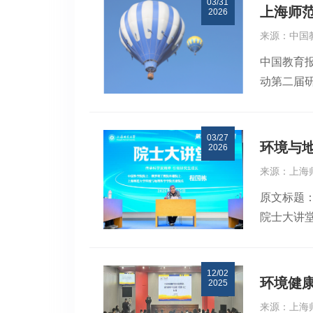
03/31
神”本届
上海师
2026
座。程国
来源：中国
生医学领
中国教育报
学荣院士
动第二届
点：他们
才。在“
研究，反而
一辈科学
研究生带
03/27
青春之力
业一线，
环境与
2026
大先导产
核科技C
来源：上海
育人。活动
学，有效
原文标题
建以科学
学校里想
院士大讲
将科创指
问题的另外
新荣主持
他们做的
了地下冰
同样的经
12/02
措施已在
式，用身
环境健康
2025
研记录视
实的学术
来源：上海