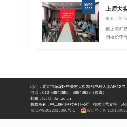
08/05
校、学院
联合攻克
上师大
2022
事业发展
发、平台
来源：澎湃
学研究、
生态农业、
据上海师
学院各项
合实验室”
副校长李
量。
素质，以
教师代表
科技局支持
示很高兴
外科学观
示愿与年
感谢。她
我校唯一
地址：北京市海淀区中关村大街22号中科大厦A座12层 | 
电话：010-68942688、68948636（传真）
家野外站
邮箱：fso@info-rae.cn
规范建设
版权所有：中工联创科技有限公司 技术运营支持：环
国地质大学
京ICP备2022013886号-1
京公网安备 110108020
任国际冻
源环境科