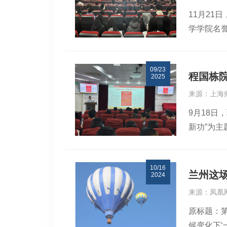
的深刻内
国家、创
11月21
题。他和
阔的视野
学学院名
土学界所
究生科研
学副校长
广大科技
眼睛、在
海师范大
运行时速
辑：廖伍
09/23
关教师和
重大工程
程国栋
2025
明办学特
青春韶光
来源：上海
国栋院长
9月18日
发展，努
新功”为
环境保护
服务学校
究站，构
导班子和
流平台的
10/16
学院未来
上海师范
兰州这
2024
创佳绩。
构和高校
来源：凤凰
肯定，并
环境大数
原标题：
递，而是
充分发挥
候变化下‘
展要走多