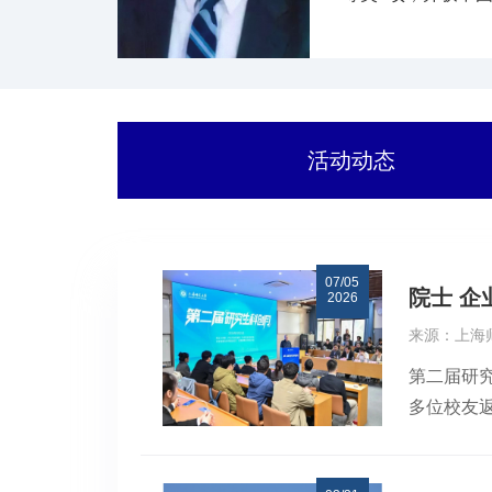
活动动态
07/05
院士 企
2026
来源：上海
第二届研
多位校友
道、选树
融合、先