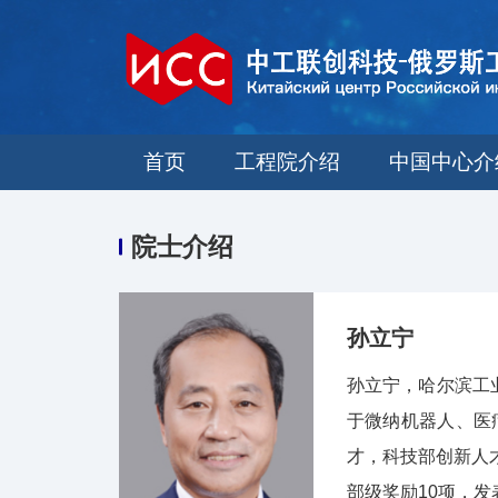
首页
工程院介绍
中国中心介
院士介绍
孙立宁
孙立宁，哈尔滨工
于微纳机器人、医
才，科技部创新人
部级奖励10项，发