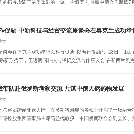
作的拓展增添了浓墨重彩的一笔。共缅历史 展望中新合作新篇7
助联合会做好牵线搭桥、宣传造势等工作，助力联合会发挥应有
博物馆举行的“中国人民解放军建军98周年暨中国人民抗日战争胜利
关注，《闽东日报》、宁德政协微信公众号亦以《政协要闻‖市政
、股东高鹤及董事陈晓燕代表集团出席。中国驻新西兰大使王小龙
，对活动详情进行了报道，进一步扩大了活动影响力与政策宣传覆
新西兰大使馆主办，吸引了中新两国政要、华人华侨代表以及社
合作促融 中新科技与经贸交流座谈会在奥克兰成功举
感共鸣，在交流中深化相互理解，也为中新关系的未来发展注入
众号
馆赵泉武官合影纪念历史，更是为了携手走向未来。今年6月，新
座谈会在奥克兰成功举行以科技促通 以合作促融7月28日，由
此访不仅彰显了中新全面战略伙伴关系的深厚根基，释放出双方
系新形势下，促进两国科技与经贸交流合作座谈会”在新西兰奥克兰
。卢克森总理明确表示，新西兰将致力于成为中国消费者信赖的
成功访华之后召开，吸引了来自中新两国政府部门、科研机构、
更为广泛和深入的战略协作。在中新关系不断发展的背景下，安发
机遇展开深入交流。会上，安发国际控股集团董事局主席、新西
高益槐教授、高炜总裁、高鹤先生及陈晓燕董事在庆典现场合影共
立以来的发展历程与宗旨，强调中新科技与经贸合作必须以创新为
西兰大使馆公使衔参赞张新宇。双方围绕中新科技协同创新、健
裁带队赴俄罗斯考察交流 共谋中俄天然药物发展
作为安发集团以及新西兰-中国科技经济促进会的大家长，他提出
行拜会张新宇公参在拜会过程中，高教授一行向张新宇公参汇报
众号
安发的深度融合为例子，希冀更多的新西兰华人企业能够以促进会为
在外交部指导下，发起并持续推动“金平精准扶贫项目”的具体情
的考察团跨越亚欧大陆，在莫斯科河畔的晨曦中开启了一场融合科
 高益槐教授深情回顾新西兰-中国科技经济促进会的发展历程
高校建立了深入的产学研合作关系。如今，安发已进入了第三次
国际控股集团董事局主席高益槐教授，中国侨商联合会副会长、
中指出，科技是生产力，经贸是驱动力，而“人”则是两者之间的
的“保健品”领域向“药、健、食”三大全健康领域的成功拓展。安
钻石”桦树茸的共同开发，深度探索俄罗斯丰富的药物资源与草本
教育、商业等层面的合作实践，特别是安发与梅西大学、同济大
多个国家，赢得了良好的口碑与广泛赞誉。张新宇公参对新西兰