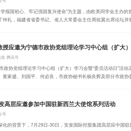
众号
家之一作专题辅导讲座会上，高益槐董事长结合其数十年在天然
向，强调科研创新要紧扣市场需求，推动科研成果快速转化落地，
不忘留学报国初心、牢记强国复兴使命”为主题，由欧美同学会主办
德》的报告。他紧扣“健康中国”战略与2026年全国两会医药健
在院士发言环节，结合国家 “十五五” 产业政策导向与大健康产
丁仲礼，福建省省委书记、省人大常委会主任周祖翼出席论坛并
疗、康复”为核心，“药、健、食”协同发展的大健康产业体系的重
焦核心科研方向、深化产学研合作、打造核心技术壁垒提供了高
。俄罗斯工程院外籍院士、安发国际控股集团董事局主席、福建
详细分析了宁德在生物资源多样性方面的突出优势，以及“茶、渔
等科研专家及公司高管围绕会议主题各抒己见，就重点科研课题
交流，以海归创业者代表身份分享留学报国实践经验。丁仲礼副
康产业的机遇、理念、支撑及路径，助力宁德构建现代化产业体
流与探讨，现场思想碰撞激烈、交流氛围浓厚，为公司科研工作
留学人员和留学人员工作者要坚守报国初心，做留学报国传统的
”与实践经验：秉持“自然之道还自然之身”“药食同源”理念，坚
事长高益槐作总结发言，对本次年会的召开意义与会议成果给予
教授应邀为宁德市政协党组理论学习中心组（扩大
中。要牢记强国使命，勇担时代重任，做中国式现代化的奋斗者
养结合，以“一草一治”生物链+现代生物科技为核心，打造道地药
实验室和同济大学、新西兰梅西大学等科研平台，做好新品研发
道·腾讯号
中国式现代化生动实践。周祖翼书记指出，福建留学人员素有爱
贡献中国方案。他的精彩讲授获得了与会领导的高度认可。参会领
求与发展期许，为公司科创发展锚定了前进方向。 高益槐董事长
宁德市政协党组理论学习中心组（扩大）学习会暨“委员活动日”活
加广阔的舞台，创造更加良好的环境，广泛吸引留学人员来福建
的高度重视和战略远见。通过此次学习会，全市领导干部进一步
局之年、践行 “医药 + 康养” 双核战略的重要举措，不仅全面总
、黄家盛、刘国平、何必良，市政协秘书长杨良辉及部分市政协
建、圆梦福建。周祖翼书记致辞。来源：福建日报高益槐教授曾
根宁德、深耕闽东，与家乡共同书写“健康宁德”新篇章，为“健康
凝聚了科创发展的强大合力。会议的召开，进一步强化了安发 “科
董事局主席高益槐教授，围绕大健康产业发展作专题辅导。辅导
越的科研成果。他始终心系桑梓，响应省委、省政府号召，于200
更贴合市场的方向迈进。未来，安发将以本次科研年会为新起点，牢
科学内涵、产业发展的政策背景与独特优势，并针对性地提出了前
食药用真菌研发产业链。丁仲礼副委员长、周祖翼书记传达的党
研协同创新，充分发挥宁德科创总部、同济大学安发天然药物研
高质量发展拓宽了履职思路、明确了建言方向。会上，兰斯琦强
有爱国报国传统，作为福建省留学生会宁德分会会长，将积极搭
开展科研攻关，加速科研成果转化落地，持续打造核心竞争力产品，
安发高层应邀参加中国驻新西兰大使馆系列活动
厘清大健康产业核心概念和产业范畴，深刻领会我市重点培育大
多位参会嘉宾就“海归人才创新创业环境优化”“产学研深度融合”
、助力健康中国建设贡献安发力量！
众号
筹谋划，立足我市“渔、茶、菌、药、果”等道地物产资源，围绕
科学技术厅党组副书记、副厅长，福建欧美同学会副会长游建胜
深化的背景下，7月29日-30日，安发国际控股集团高层应中国
成一批有质量、有分量的提案和大会发言。要加强协调服务，发
燕文交流并合影