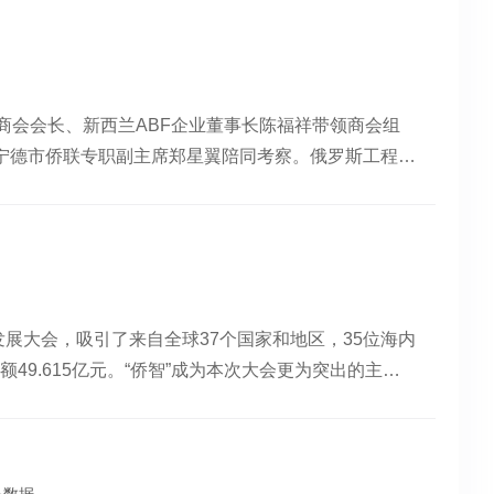
行程中，安发考察团的行程安排密集而高效，堪称“加
、科技成果国际转化三大工程，打造常态化、多层次、
域取得的突破性成果以及为人类健康事业做出的积极贡
前往俄罗斯工程院，与俄罗斯工程院副院长张·瓦列里·
华人建筑业协会会长许立先生主持会议并致欢迎辞。他
发作为中新合作的标杆企业，能够充分发挥新西兰和自
，沃罗涅日国立工程技术大学教授、系主任奥尔加·卡
台作用，以“科技促通、经贸促融、人才促新”为主
传播，促进两国在生物科技、中医药现代化及绿色经济
奥尔洛娃等顶尖专家展开深度对话。参会代表合影会谈
主持会议会议期间，来自中新两国的多位重量级嘉宾先
张新宇公参与高教授一行合影作为一家深耕中新两地、
商会会长、新西兰ABF企业董事长陈福祥带领商会组
了“天然资源与科技融合”对健康产业的重要性。俄罗
席建议加强中新在清洁能源、生物医药、农业科技等领
在当前中新合作不断深化的背景下，集团正坚定的推
宁德市侨联专职副主席郑星翼陪同考察。俄罗斯工程院
生植物的高效利用与产业化达成共识，为后续合作奠定
”；周立先生中华人民共和国驻奥克兰总领馆文化科技
任担当为根基，持续深化中新两国在健康领域的交流合
技经济促进会执行会长、安发国际控股集团总裁高炜先
罗斯工程院院长古瑟夫·鲍里斯·弗拉基米罗维奇院士
校及科研机构深化合作；杨健博士新西兰华商联合总会
福祉贡献力量。
影新西兰是安发事业的发祥地，新西兰福建商会也与安
·阿纳托利耶维奇、卡尔金·亚历山大·阿纳托利耶维
加高效的科技—投资对接机制；瞿开勇先生新西兰中国
誉会长。他们携手新西兰闽籍社团侨领在发展自身事业
史性时刻！古瑟夫院长与高教授签约古瑟夫院长热情欢
升级；陆楠女士新西兰国会议员及总理访华代表团成员
作出了积极贡献，也为新西兰福建商会赢得了广泛赞
强烈的新时代合作愿景。俄罗斯有着丰富的生物资源，
《中新自贸协定升级议定书》的落地为双方合作注入了
科研、文化等多领域发展的卓越贡献，与新西兰第38
然而，俄罗斯的中草药市场却存在巨大的空白。安发在
物活性多糖及中医药现代化方面的科研与国际化布局。
侨智发展大会，吸引了来自全球37个国家和地区，35位海内
耀奖”。考察团一行深入走访了安发科技文化馆。在听讲解
俄罗斯市场有着良好的互补性。俄罗斯工程院愿意在科
略，推动科研成果落地，持续拓展中新在大健康与生命科
49.615亿元。“侨智”成为本次大会更为突出的主
解高益槐教授的科海追踪之路、创业之路，以及安发的
参与，共同推动两国健康产业的进步。双方深入交流古
筑、教育科研国际化等议题展开了热烈讨论，进一步体
铺排推进，广泛汇聚侨智资源，为中国式现代化和福建
高益槐教授和高炜总裁为中新经贸合作所做出的贡献表
邀请和款待。他指出，安发坚持传承精华、守正创新，
新西兰分行行长王勇、新西兰山东总商会会长马永新、
中国侨智发展大会在福建福州开幕。 中新网记者 张斌
欢迎，并对新西兰福建商会长期以来对安发的关心和支
技提取道地天然原料精华研制健康产品上有着独特优
，安发集团董事陈晓燕参会。后续的晚宴气氛热烈，交
创业，在从事通讯技术设备制造的同时，也帮助中国企
次创业阶段，营销网络已覆盖了全球二十多个国家和地
分药材产能不足及部分珍贵药材的短缺。俄罗斯工程院
福祥会长发言路国梁会长发言陈晓燕董事参会科技为
好地创业。于是我们也开始建科技园区，助力科技成果