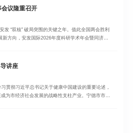
环境。其团队长期聚焦黄精多糖的系统研究，相关成果
事会议隆重召开
护神经细胞、修复神经损伤，对阿尔茨海默病具有预防与改善作
阐述。新西兰天然药物研究所 副所长、高级研究员、
安发 “双核” 破局突围的关键之年。值此全国两会胜利
核心活性成分黄精多糖具有抗氧化、抗衰老、免疫调节
新方向，安发国际2026年度科研学术年会暨同济大
升生殖功能及增强免疫等方面发挥着积极作用。其中，
议由安发董事黎锦祥主持，行业顶尖科研专家与公司高
，随着“银发经济”与年轻消费群体养生需求持续增长，植
年会现场中国科学院院士、安发科研学术委员会主任裴
域前景广阔。安发国际依托新西兰天然药物研究所持续
领军人高益槐教授，同济大学生命科学与技术学院，安
各界力量推动科研成果转化落地，不断挖掘邵武黄精产
辅导讲座
发国际控股集团总裁高炜先生，安发副总裁唐文波教
会议。年会现场本次年会紧扣安发 “双核战略” 与
学习贯彻习近平总书记关于健康中国建设的重要论述，
果，明确未来科研发展方向与重点任务。会议严格按照既
展成为市经济社会发展的战略性支柱产业。宁德市市委
蓝图。会上，杨洲总监首先作年度科研工作总结与计划
，市委常委、市纪委书记邓伟斌，市委常委、组织部长
研工作面临的机遇与挑战，并围绕 “医药+康养” 双
县（市、区）、东侨经济技术开发区相关领导通过线上
体规划、重点课题布局与实施路径。杨洲总监作汇报随
宁德市大健康产业智库顾问、安发国际控股集团董事局
等方面提出具体要求，为后续科研工作高效开展提供指
组成员、副院长兰建平同时作辅导讲座。高益槐董事长
趋势、市场消费需求变化及公司产品市场表现，从市场