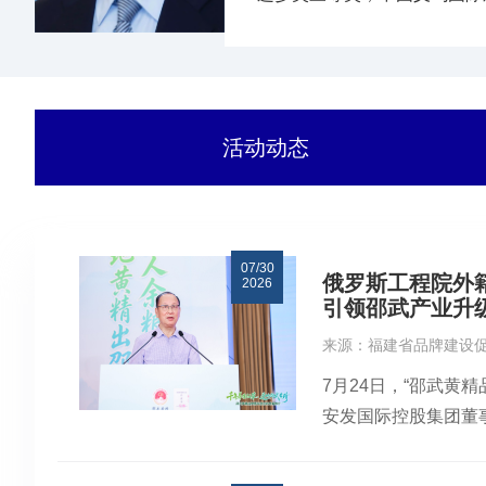
活动动态
07/30
俄罗斯工程院外
2026
引领邵武产业升
来源：福建省品牌建设促
7月24日，“邵武
安发国际控股集团董
员、安发（福建）生
的科研积累与产业化