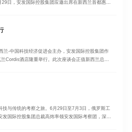
月29日，安发国际控股集团应邀出席在新西兰首都惠灵
作用，更好地服务我市大健康产业发展。据悉，此次活
80周年纪念活动”。安发国际控股集团董事局主席高益槐
协党组理论学习中心组（扩大）学习会暨“委员活动
(右三)与高益槐教授、高炜总裁、高鹤先生等合影本
盖面。
会各界友好人士齐聚一堂。大家共同缅怀历史、致敬和
行
了新的思考与动力。高益槐教授、高炜总裁、高鹤先生
西兰总理克里斯·卢克森对中国进行正式访问，并与国
新西兰-中国科技经济促进会主办，安发国际控股集团作
将在食品安全、健康产业、可持续发展等多个关键领域
Cordis酒店隆重举行。此次座谈会正值新西兰总理
安全、优质食品与健康产品供应国，并期待与包括中国
高校、工商企业及华人社团的代表出席，围绕科技创新
始终坚持“源自新西兰、立足中国、放眼全球”，积极
兰-中国科技经济促进会会长高益槐教授深情回顾了促
话中新合作 政企交流谋发展7月30日，高益槐教授
驱动、以人才为核心、以互信为纽带，持续构建面向未
康产业升级及经贸合作深化等议题展开了深入而富有成
倡议建立“中新科经协同生态平台”，通过机制共建和资
了新西兰—中国科技经济促进会和安发的发展概况。他
平台，实现从“交流”迈向“共建”，推动中新合作在
况。高教授指出，安发与新西兰梅西大学、中国同济大
技与传统的考察之旅。6月29日至7月3日，俄罗斯工
安发国际控股集团总裁、新西兰-中国科技经济促进会
创业阶段，坚定不移地推进医药和康养体系的“双核战
安发国际控股集团总裁高炜率领安发国际考察团，深入
连接器。他系统梳理了促进会成立二十五年来，积极推
发药、健、食、妆、饮等系列优质产品不仅覆盖全国各主
资源，架设中俄健康合作的桥梁，为安发国际在全球健
学等院校共建联合实验室、推动科研成果转化的经验。
—中国科技经济促进会在搭建中新两国科技经济交流合