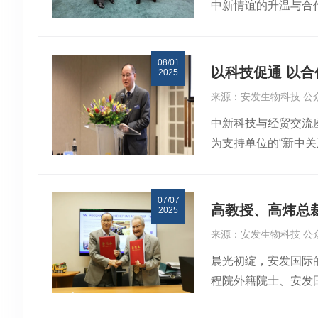
中新情谊的升温与合
合会的沟通协作，帮
顿Te Papa国家
动受到地方媒体高度
教授、全球总裁高炜
日”活动举行》为题
08/01
次纪念活动由中国驻
以科技促通 以
2025
平，在纪念中凝聚情
来源：安发生物科技 公
与中国驻新西兰大使
中新科技与经贸交流
家主席习近平会晤。
为支持单位的“新中关
深化合作的积极信号
克里斯托弗·拉克森
在内的全球伙伴开展
与经贸合作的融合与
融入中新合作大局。
07/07
进会自1999年成
一行拜会了中国驻新
高教授、高炜总
2025
来的协同生态。同时
效的交流。高教授一
来源：安发生物科技 公
源整合，以促进会与
们高兴地回顾了安发
晨光初绽，安发国际
新形势下行稳致远。
学等国际及国内省外
程院外籍院士、安发
执行会长高炜在致辞
略”，实现了从单一
俄罗斯，聚焦“森林
动中新两国在科研、
要省市，还远销20