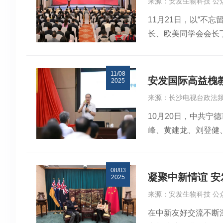
来源：安发生物科技 公
受邀作为两位主讲专
端为科研工作指明方
11月21日，以“
《让大健康产业拥抱宁
炜总裁讲话裴钢院士
长、欧美同学会会长
以“预防、保健、治
指导意见，为公司聚
与各地留学人员代表
山海生态资源禀赋，
节，王红兵、李存勇
领导嘉宾合影、深入
阐述了宁德发展大健
关键问题展开深入交
11/08
在致辞中表示，广大
享了安发的“双核战略
题各抒己见最后，董
安发国际高益槐
2025
造历史的伟大进程之
动“药、健、食”医
用宁德科研总部重点
来源：长沙电视台政法频
历史机遇，积极投身
链，为“未来医学”
来科研工作提出总体要
10月20日，中共
学人员工作，搭建更
府对发展大健康产业
立足 “十五五” 开
峰、黄建龙、刘登健
者，同心协力共建福
与决心。安发将坚定扎
与重点任务，为公司
请安发国际控股集团
重大突破，取得了卓
发力量”。
向更聚焦、更高效、
了“大健康”理念的
办安发生物，构建起
政策导向，深化产学
08/03
能、助力宁德市产业
示，福建留学人员素
药食同源等核心领域
凝聚中新情谊 
2025
业发展的相关政策，
间，高益槐教授还与
健康产业高质量发展
来源：安发生物科技 公
群众所盼。要加强统
同。高教授和福建省
在中新友好交流不断
升履职实效，争取形
欧美同学会副会长段