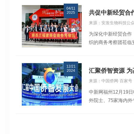
康产业的布局注入新
他表示，未来三年内
作桥梁方面所发挥的
04/11
速度”：第一站：俄
可持续的合作框架。
献表示高度赞赏。她
共促中新经贸合
2025
阿纳托利耶维奇，沃
表示，当前中新关系
身的生物科技优势，
来源：安发生物科技公
鲁利娃，俄罗斯人民
题，推动中新在绿色
等领域的务实合作。
为深化中新经贸合作
中，高炜总裁扼要介
后发言：高唯教授新
致力于健康科技创新
织的商务考察团莅临
斯专家学者则分享了
域的联合研究，并推
进“医药体系”与“康
外籍院士、新西兰科
坚实基础。 交流洽
处主任高度肯定华人
作。期待携手更多全
生，安发生物副总裁
亲切会见了安发考察
主席、前国会议员分
12/21
发结下了不解之缘。
奇、费多托夫·米哈
商会副会长指出建筑
汇聚侨智资源 
2024
的同时，牵线搭桥、
迎高教授一行来到俄
回顾了访华期间在绿
来源：中国侨网·百家号
誉。高教授还因杰出
中医使用的桦树茸、
强劲动能；黄少琳先
中新网福州12月19
任总理John Ke
提取药食同源的原料
他表示，安发坚持以“
外院士、75家海内外
员介绍的同时，大家
研上不断提供俄方人
学领域的合作深度。
题。聚焦产业对接、
企业文化、科技研发
瑟夫院长亲自介绍俄
现出中新科技与经贸
高质量发展蓄势储能
示钦佩。考察团参观
始终致力于推动中华
新西兰福建商会会长
摄以侨引侨、以侨汇
持表示感谢。他指出
势。俄罗斯地大物博
流融洽，为此次座谈
业走向海外。“我发