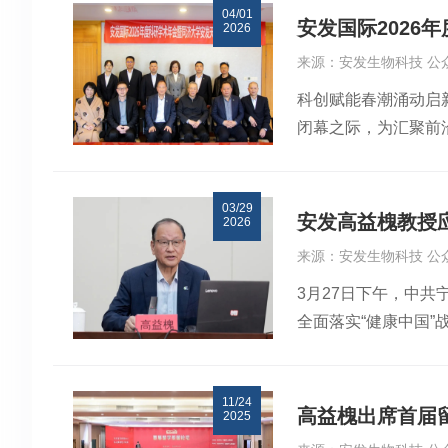
04/01
精高益槐院士指出，
安发国际202
2026
刊发于国际权威期刊《C
来源：安发生物科技 公
用。他以此引出团队
科创赋能春潮涌动启新
医学教授 唐文波作
闭幕之际，为汇聚前
等多重功效，在补肾
学安发天然药物研究
九制邵武黄精多糖含量
管齐聚一堂，共话科
物中草药已成为大健
03/29
钢院士，俄罗斯工程
深耕数十年，已形成
安发高益槐教授
2026
发天然药物研究院王
业价值，助力中医药
来源：安发生物科技 公
授、庞正昊先生、蓝
3月27日下午，中
“十五五” 发展规
全面落实“健康中国
定议程有序推进，各
书记张永宁、市政协
汇报，全面复盘了公
蓝康昌，市委常委、
核战略、中医药现代
11/24
连线同步参加学习。
后，黎锦祥董事补充
高益槐出席首届
2025
主席高益槐教授受邀
导。高炜总裁以市场