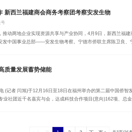
的活力。从莫斯科到圣彼得堡，从学术机构到政府部门，五天的
，促进会将重点布局科技孵化器网络建设、中青年科研人才交流
重要作用给予了充分肯定，对安发在天然药物、功能性食品等领
罗斯工程院交流学术考察首日，安发考察团抵达莫斯科后，便径直
 高炜执行会长致辞新西兰-中国科技经济促进会副会长、新西兰
表示，中新两国在科技创新和绿色经济领域互补性强， 希望安
作 新西兰福建商会商务考察团考察安发生物
罗涅日国立工程技术大学副校长（科研与创新）奥尔加·科尔涅娃
正迎来前所未有的发展机遇，促进会将继续发挥民间智库与多边平
紧密结合中国市场，通过“一带一路”倡议推动中医药文化的国际
众号
友谊大学营养学与临床营养学科室主任瓦莲京娜·谢尔盖耶夫娜
能源、智慧城市、医疗科技等领域展开更广泛合作。许立副会长
使馆将一如既往为企业提供政策对接、项目落地等方面的协助。
，推动两地企业实现资源共享与产业协同，4月9日，新西兰福建
绍了安发的发展经营、科研平台和产业布局情况。高益槐教授强调
西兰皇家科学院与工程院双院士、新西兰华人科学家协会荣誉主
的企业，安发始终关注国家政策导向与全球健康趋势的交汇点。
安发中国事业总部——安发生物考察。宁德市侨联主席陈卫良、
纳米维他技术和功能性食品研发的前沿成果。双方就桦树茸等野
动设立联合实验室、科技转化平台，让科研成果“活起来”“走出去
养体系”并重的“双核战略”，以专业精神和创新科技为驱动，以责
学院生物活性研究中心首席科学家高益槐教授，新西兰—中国科
谈现场第二站：与俄罗斯工程院院长会谈并签约考察的第二天，俄
科技力量的专业性与担当，表示总领馆将继续支持中新企业、高
球合作伙伴，共创更加健康、绿色、可持续的未来，为人类健康
蓝海云女士等安发高层领导热情接待。安发高层领导与考察团合
团，并与高教授共同签署合作协议。俄罗斯工程院副院长张·瓦列里
享了商协会在政策对接和资源联动方面的独特优势，呼吁构建更
作为新西兰侨领的高益槐教授和高炜总裁均是新西兰福建商会荣
伊尔·尤里耶维奇，高炜总裁等领导参加会谈，并共同见证这一历
业与绿色科技的结合前景广阔，建议加强产学研协同，推动产业
为高质量发展蓄势储能
回馈桑梓，为新西兰经济社会发展、为福建与新西兰的交流合作
罗斯考察交流并签约。他表示，中俄两国有着良好的合作历史和
色能源、生物科技、中医药国际化方面达成的初步共识，并认为
的科技研究和发明，以及在推动中新两国关系，促进两国经贸、
五味子等寒地道地药材在俄境内的很多原生态地区大面积生长。
生安发国际新西兰公司总经理介绍了安发近年来在天然药物、生
日电 (记者 闫旭)于12月16日至18日在福州举办的第二届中国
y共同荣获备受中新两国关注的“NZCTA新中关系杰出贡献-特等荣
成分研制健康产品，推进中医药现代化上取得了卓越的成绩，与
科技+中医药”的融合路径推进“医药体系”与“康养体系”双核战
专业社团近千名嘉宾与会，达成科技合作项目(意向)162项、总金额
还不时长时间驻足，仔细阅读安发和高教授的相关图文，深入了
才和智慧贡献，真诚希望与中方合作，吸纳更多年轻学者和专家
座谈会的自由交流环节嘉宾们围绕清洁能源、生物医药、绿色建
成果转化、人才交流、侨界新生代培育等重点内容，一系列活动
和经营发展情况。大家高度评价了安发在祖国的发展成就，并对
罗斯工程院的相关情况高益槐教授代表安发感谢俄罗斯工程院的
合作的深度与广度。安发国际控股集团股东高鹤、中国建设银行
。12月16日，由中国侨联、福建省人民政府共同主办的第二届
安发科技文化馆高炜总裁代表安发对考察团一行的到来表示热烈
传统中医药和西方现代生物科技的深度融合，在运用现代生物科
陈福祥、新西兰华人科学家协会会长路国梁等都做出了精彩发言
智看到中国的发展涌现越来越多新机遇，2008年贡毅选择回国
，安发“源自新西兰，立足中国，放眼全球”，目前已进入了第三
，有着品种丰富、品质上乘的中药材资源，可以弥补中国国内部
会画上圆满句号。高鹤先生发言王勇行长发言马永新会长发言陈
现还需要打造平台、营造产业生态，帮助企业尤其是海归企业更