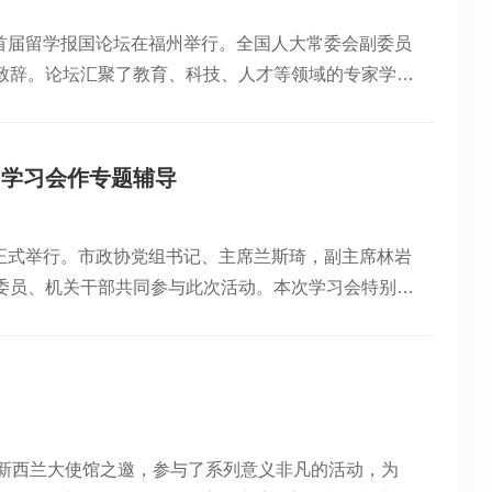
药物、健康产品研发及产业实践方面的深厚积淀，作了
实现 “科研赋能市场、市场反哺科研”的良性循环。高
的首届留学报国论坛在福州举行。全国人大常委会副委员
康政策导向，系统阐述了“健康中国”战略背景下，发展
业发展前沿趋势，对安发科研工作提出专业性、建设性
致辞。论坛汇聚了教育、科技、人才等领域的专家学者
大意义。高益槐董事长作报告他特别结合宁德市独特的
端智力支持。裴钢院士指导相关项目在参会人员发言环
省留学生会宁德分会会长高益槐教授受邀出席，与参会
、菌、药、果”等特色生物产业形成的良好产业基础，
攻关、科研平台建设、知识产权保护、产品创新升级等
委员长致辞。来源：福建日报论坛上，丁仲礼副委员长
系，打造经济增长新引擎。报告中，高益槐董事长还分
发展凝聚了广泛共识。科研专家及公司高管围绕会议主
传承者，将爱国情怀融入国家发展的伟大事业和人民创
持中西医融合，践行新中医、新中药、新理念，推
高度评价，系统梳理会议核心要点，同时指出要充分利
）学习会作专题辅导
，充分发挥自身优势，抓住新一轮科技革命和产业变革
材基地、药健食生产基地、医疗养生基地三大健康产业
、产品验证和专利等知识产权保护等工作，并对安发未
国报国的光荣传统和血脉基因。福建将用心用情做好留
导专注学习本次学习会的召开，体现了宁德市委、市政
总结发言此次 2026 年科研年会的顺利召开，是安发
动正式举行。市政协党组书记、主席兰斯琦，副主席林岩
共当中国式现代化福建实践的积极参与者、牵线搭桥
凝聚了共识，增强了推动大健康产业高质量发展的信心
结了公司科研工作成果，更明确了未来科研发展的核心方向
委员、机关干部共同参与此次活动。本次学习会特别邀
远赴新西兰科学院从事科研，并在活性多糖领域实现了
中国”建设和区域经济转型升级贡献“安发智慧”与“安
技创新是立业之本” 的发展理念，推动公司科研工作
中，高益槐教授紧密结合宁德市发展实际，系统阐述
5年返乡创业，“将论文写在祖国的大地上”，在宁德创
牢把握 “十五五” 发展机遇，紧跟国家大健康产业
瞻性的产业发展路径，为政协及政协委员更好履行职
和国家对留学人员的关心和支持让他倍感振奋。他表
究院等科研平台优势，聚焦活性多糖、中医药现代化、
调，要加强研究学习，准确把握各级关于扶持大健康产
建平台，吸引更多海外人才投身新福建建设。论坛期
以科技创新赋能 “双核战略” 深度落地，为推动大
健康产业的战略意图，使工作更加精准契合党政所需、
等话题深入探讨，其报国实践与发展建议获得广泛认
发展大健康产业深入调研、积极建言，在服务大局中提
交流并合影高教授和欧美同学会留美分会副会长、湖南
驻新西兰大使馆之邀，参与了系列意义非凡的活动，为
挥政协渠道畅通、联系广泛优势，加强与大健康产业联