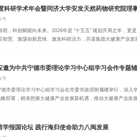
邵武地处八闽腹地，优越的生态为黄精有效成分积累创造了理想
6年度科研学术年会暨同济大学安发天然药物研究院理
arbohydrate Polymers》，证实黄精多糖可有效保
众号
在该领域的系统研究工作成果，并将报告交由唐文波教授作详细
程，科创赋能向未来。2026年是 “十五五” 规划开局之年，更是
报告唐文波教授在报告中介绍，黄精自古便是药食同源佳品，其
沿智慧、激荡创新思维、激发科研活力，共谋集团大健康产业发展
益精、舒缓情绪、改善骨质疏松、保护脑组织预防老年痴呆、提
院理事会议于3月31日在上海同济君禧大酒店隆重召开。本次会
达10.15%，明显优于其他产区。市场前景方面，唐文波表示
研创新发展，为安发“医药+康养”双核战略落地注入科创动能。
康产业研究热点，黄精多糖在功能性食品、保健品、化妆品等领
院外籍院士、同济大学安发天然药物研究院院长、安发国际科研
完整科研链条。未来，团队将持续深化黄精多糖相关研究，联动
应邀为中共宁德市委理论学习中心组学习会作专题
红兵教授，李存勇研究员等科研领域专家学者应邀出席会议。安
现代化发展，服务大众健康事业。
众号
海云女士、陈然先生，科研总监杨洲博士等公司高管及科研骨干参加
共宁德市委理论学习中心组学习会在市委市政府附属楼举行，深入
划，以科创驱动产业高质量发展为核心，系统梳理公司科研工作成
”战略部署，精准把握大健康产业发展新机遇，推动大健康产业发
环节发言紧扣主题、聚焦实效，为公司科研工作高质量发展擘画
主席毛祚松，市政协原主席、市大健康产业指挥部指挥长兰斯琦
司过往科研工作开展情况、核心成果与阶段性突破，深入分析当前科
秘书长刘笃凡，及宁德市有关单位主要负责同志现场参会。市各
化、活性多糖研发等核心方向，详细阐述了2026年科研工作整
市委常委、统战部长陈怡主持学习会。俄罗斯工程院外籍院士、
发言，针对科研管理体系优化、科研团队建设、跨部门协同机制
留学报国论坛 践行海归使命助力八闽发展
作为主讲专家之一，作专题辅导讲座。浙江省发展规划研究院党
对科研的期望与反馈为主题发表讲话，结合当下大健康产业发展