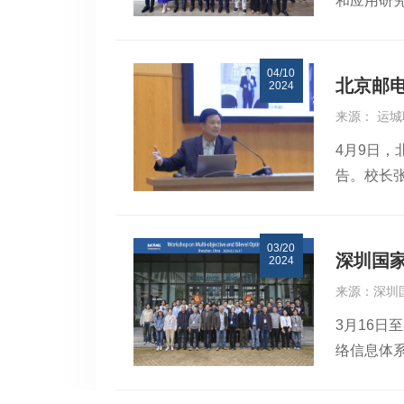
和应用研
的研究与
不会产生
动调整控
中国科学
种复杂场
力。这项
老师的主
基金委高
时，优化
助理教授刘
04/10
院院士、
应用前景
面临的挑
北京邮
2024
相结合的
性和准确
为人工智
来源： 运城
希望所有
较低，光
个高质量
4月9日
献策，利
量，为行
理：李芳
告。校长
位。她期
供了一个
持，并从
效，产出
霖
二次高等教
院在数学
03/20
命“规模化
研部作为
深圳国
2024
建立的传统
行职责。
来源：深圳
理制度落
清汇报了
3月16日
互联网精
汇报。经
络信息体
化，教师
同意的基
尔士大学
教育教学
病的早期
余位专家
全方位改