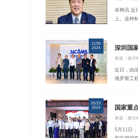
方科技大
为“NNF
本网讯 
吸引了大
了巷道工程
上。这种材
宏伟蓝图
矿业大学
型大学及中
幕后的 
学基金获
展。（以
员在致辞
统，复分
11/30
推动数学
辞）（刘
目、国家重
深圳国
2024
学中的应
学院深圳先
理论和技术
来源：南方
该中心与
道。梁栋
的复动力学
近日，由
专家来华十
际应用中
解决了St
俄罗斯工
科国立研究
诊断的准
示，本次
养上的合作
论及模型
像检测设
扩展“剩余
学习模型
05/15
刚，中国
俄罗斯卫
策过程。（
国家重
2024
技大学医
出现裂纹
念，即智
来源：南方
学教授赵
料断裂裂
智能体的
5月11
都师范大
取，而且
学习最优