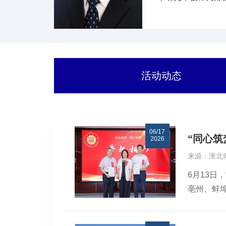
省部级青年科技奖
活动动态
06/17
“同心筑
2026
来源：淮北
6月13日
亳州、蚌
展交流互
位授予单