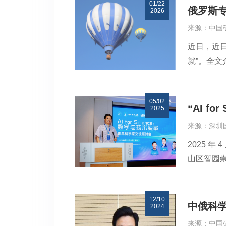
01/22
国务院侨
俄罗斯
2026
未来发展
来源：中国
士单位申报
近日，近日俄
教育专业
就”。全
技术有限公
力系统的
井复杂地质
05/02
的杰出成
“AI 
2025
经验无法感
来源：深圳
果。上述
2025 年
稳定性理论
山区智园崇
地工程领域
办，旨在
出矿井鉴定
破。俄罗
开辟了新
12/10
与科学工
一重大科
中俄科
2024
任务处副
科学控制
来源：中国