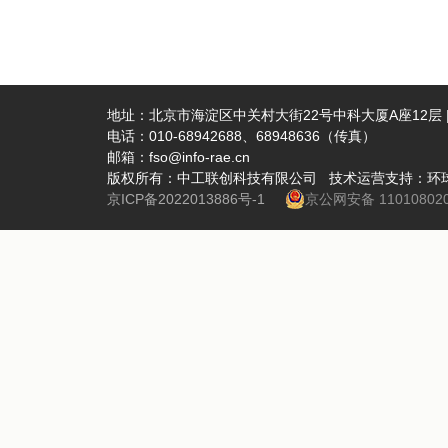
术、面向
会议致辞
分享了北
供高效的
影）在报告
示，教育
用；香港
开辟教育
研究院冯康
革”专题
地址：北京市海淀区中关村大街22号中科大厦A座12层 | 
电话：010-68942688、68948636（传真）
告）此外
新具有重
邮箱：fso@info-rae.cn
介绍了多
改进教育
版权所有：中工联创科技有限公司 技术运营支持：环
上海大学
我校教学
京ICP备2022013886号-1
京公网安备 110108020
新来推动
籍院士，
多项标志
授长期从
会者们的
科技部97
系，为隧道