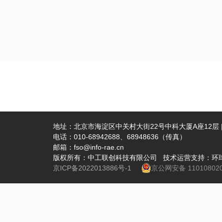
地址：北京市海淀区中关村大街22号中科大厦A座12层 | 
电话：010-68942688、68948636（传真）
邮箱：fso@info-rae.cn
版权所有：中工联创科技有限公司 技术运营支持：环
京ICP备2022013886号-1
京公网安备 110108020