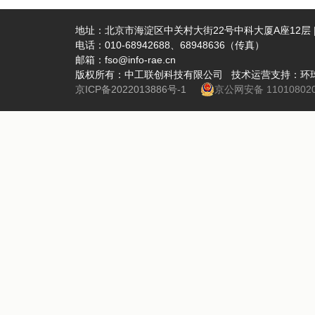
地址：北京市海淀区中关村大街22号中科大厦A座12层 | 
电话：010-68942688、68948636（传真）
邮箱：fso@info-rae.cn
版权所有：中工联创科技有限公司 技术运营支持：环
京ICP备2022013886号-1
京公网安备 110108020