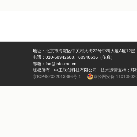
地址：北京市海淀区中关村大街22号中科大厦A座12层 | 
电话：010-68942688、68948636（传真）
邮箱：fso@info-rae.cn
版权所有：中工联创科技有限公司 技术运营支持：环
京ICP备2022013886号-1
京公网安备 110108020