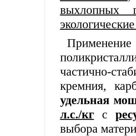
выхлопных г
экологические
Применен
поликристал
частично-ста
кремния, кар
удельная мощ
л.с./кг
с
рес
выбора матер