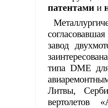
патентами
и
н
Металлурги
согласовавшая
завод двухмо
заинтересован
типа DME для
авиаремонтны
Литвы, Серби
вертолетов
«