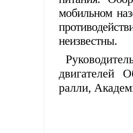
мобильном наз
противодейств
неизвестны.
Руководите
двигателей
Об
ралли, Акаде