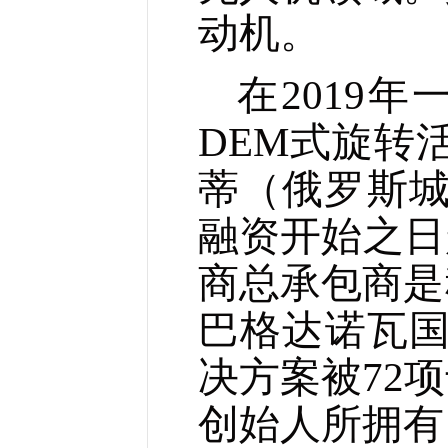
动机。
在2019
DEM
式旋转
蒂（俄罗斯城
融资开始之日
商总承包商是
巴格达诺瓦
决方案被72
创始人所拥有