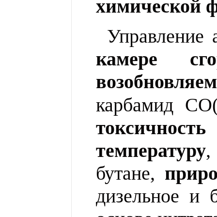
химической 
Управление 
камере с
возобновляе
карбамид CO
токсичнос
температуру
,
бутане,
приро
дизельное и 