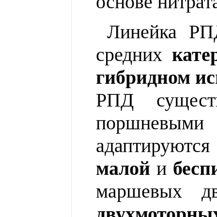
основе нитрат
Линейка
Р
средних
кате
гибридном и
РПД
существ
поршневым
адаптируются
малой
и
бесп
маршевых
дви
двухмоторных