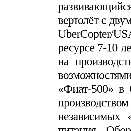
развивающийс
вертолёт с дву
UberCopter/US
ресурсе 7-10 л
на производс
возможностям
«Фиат-500» в 
производством
независимых «
питания. Обо